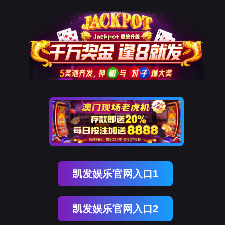
莲花路沿石
五莲花路侧石
五莲花路肩石
五莲花道牙石
五莲花路牙石
五莲花火
锈石蘑菇石
黄锈石菠萝面
白麻
白麻路牙石
白麻路缘石
白麻马路牙子
白麻火烧
盲道板
五莲灰蘑菇石
芝麻灰
芝麻灰路沿石
芝麻灰压顶石
芝麻灰荔枝面
芝麻灰
五莲红机刨石
异型石材
门牌石
挡车石材
桥栏板
干挂
新闻动态
酷游KU游平台
服务热线
15006926888