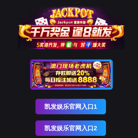
凯发娱乐官网入口1
凯发娱乐官网入口2