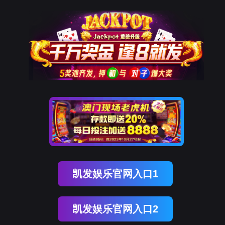
莲花路沿石
五莲花路侧石
五莲花路肩石
五莲花道牙石
五莲花路牙石
五莲花火
锈石蘑菇石
黄锈石菠萝面
白麻
白麻路牙石
白麻路缘石
白麻马路牙子
白麻火烧
盲道板
五莲灰蘑菇石
芝麻灰
芝麻灰路沿石
芝麻灰压顶石
芝麻灰荔枝面
芝麻灰
五莲红机刨石
异型石材
门牌石
挡车石材
桥栏板
干挂
新闻动态
酷游KU游平台
服务热线
15006926888