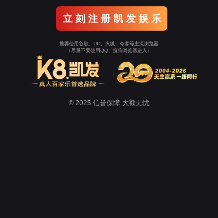
新闻动态
酷游KU游平台登录
厂容厂貌
工程案例
>
桥栏板雕刻