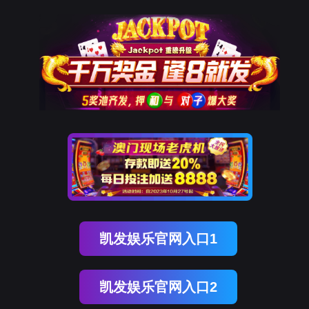
凯发娱乐官网入口1
凯发娱乐官网入口2